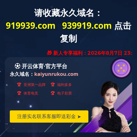
网站主页
关于吉瑞
产品展示