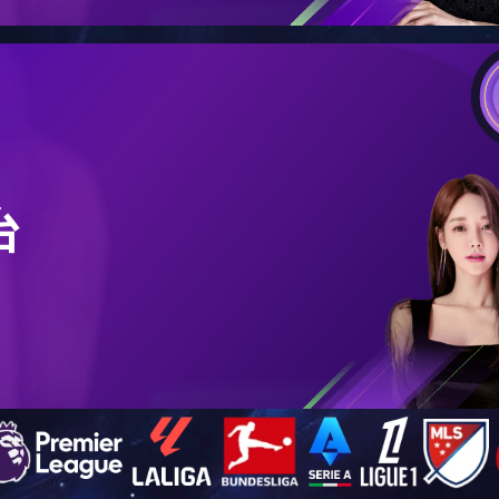
企业简介
戏ayx体育_爱游戏aiyouxi（中国）：地处繁华的江阴市南闸镇东盟
桥5公里，交通十分便利。公司占地面积25000平方米，其中建筑面积15
、高效。公司坚持以经济效益为中心，以优良的回报为宗旨，以技术创新
特色，实现产业的专业化、规模化、集团化经营，使公司真正成为经济与
业的技术人才：公司广纳群贤，人才荟萃，拥有一批专业水平优秀、实践