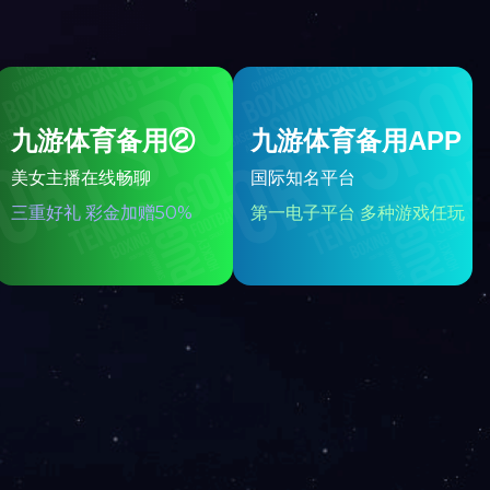
、物料周转设备为主导产品的综合性企业。
年通过ISO9001：2000国际质量体系认
势。
术，同时致力于新产品的自主研究与开发，其
机、闭路循环干燥机、注射用水换热取水器为突
东北制药集团、东北制药总厂研究院、华北制
格不断得到提高和扩大。公司优质的产品、优
阴吉瑞机械”，产品遍布全国各地，并出口到
市场信誉。