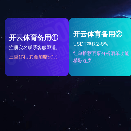
于
联系人：王总
电话：0510-86184255
先进
传真：0510-86173899
E-mail：jyjirui88@163.com
证
网址：www.amerexenclosuresystems.com
地址：江阴南闸东盟科技园东盟路8号
优
中
出
良
药
质
东
公