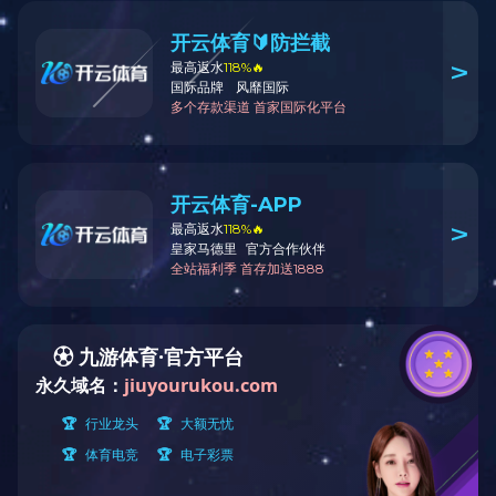
爱游戏ayx体育
制粒系列
干燥系列
混合系列
爱游戏ayx体育_爱游戏aiyouxi（中
爱游戏ayx体育_
国）
清洗系列
联系人：王总 1
配套系列
电 话：0510-8618
换热器
传 真：0510-
售 后：陈经理 1